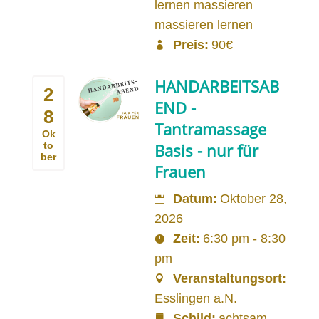
lernen massieren
massieren lernen
Preis:
90€
HANDARBEITSAB
2
END -
8
Tantramassage
Ok
to
Basis - nur für
ber
Frauen
Datum:
Oktober 28,
2026
Zeit:
6:30 pm - 8:30
pm
Veranstaltungsort:
Esslingen a.N.
Schild:
achtsam