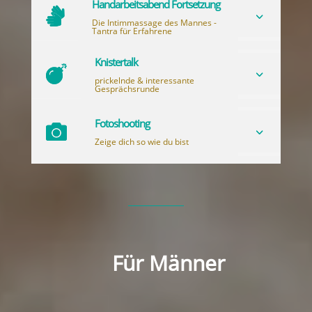
Handarbeitsabend Fortsetzung

3
Die Intimmassage des Mannes -
Tantra für Erfahrene
Knistertalk

3
prickelnde & interessante
Gesprächsrunde
Fotoshooting

3
Zeige dich so wie du bist
Für Männer