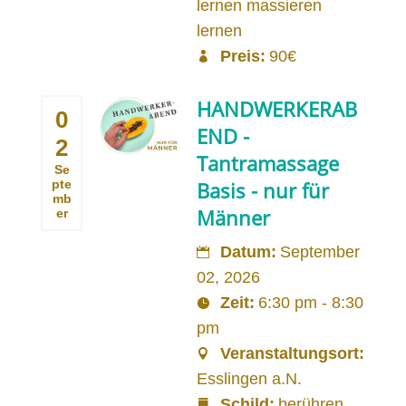
lernen massieren
lernen
Preis:
90€
HANDWERKERAB
0
END -
2
Tantramassage
Se
pte
Basis - nur für
mb
Männer
er
Datum:
September
02, 2026
Zeit:
6:30 pm - 8:30
pm
Veranstaltungsort:
Esslingen a.N.
Schild:
berühren