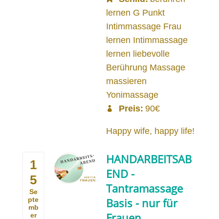
lernen G Punkt
Intimmassage Frau
lernen Intimmassage
lernen liebevolle
Berührung Massage
massieren
Yonimassage
Preis:
90€
Happy wife, happy life!
HANDARBEITSAB
1
END -
5
Tantramassage
Se
pte
Basis - nur für
mb
Frauen
er