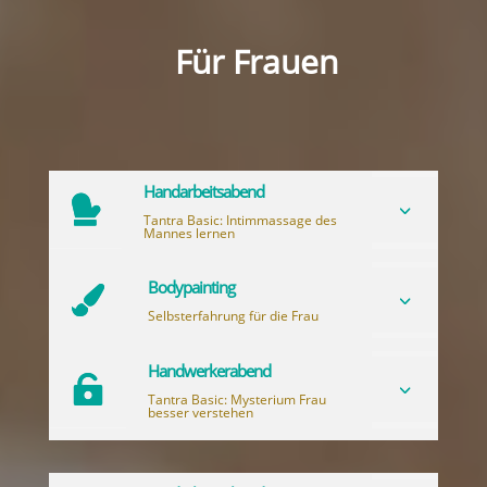
Für Frauen
Handarbeitsabend

3
Tantra Basic: Intimmassage des
Mannes lernen
Bodypainting

3
Selbsterfahrung für die Frau
Handwerkerabend

3
Tantra Basic: Mysterium Frau
besser verstehen