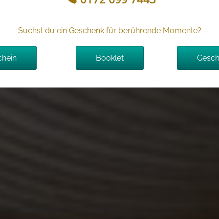
Suchst du ein Geschenk für berührende Momente?
chein
Booklet
Gesch