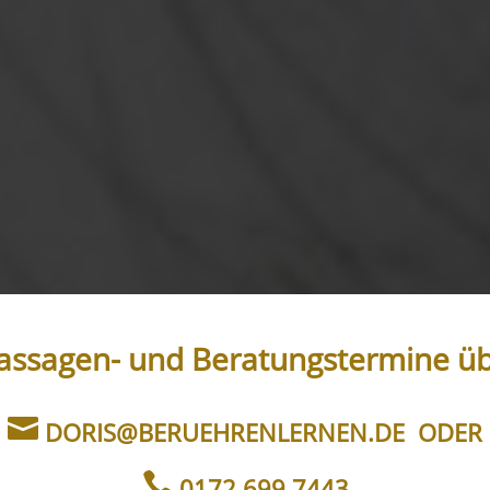
ssagen- und Beratungstermine ü

DORIS@BERUEHRENLERNEN.DE
ODER

0172 699 7443