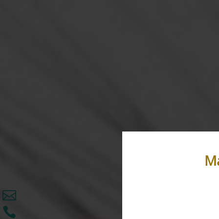
Ma

