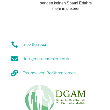
senden keinen Spam! Erfahre
mehr in unserer
Datenschutzerklärung
.

0172 699 7443

doris@beruehrenlernen.de

Freunde von Berühren lernen