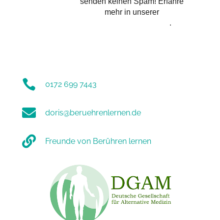
senden keinen Spam! Erfahre
mehr in unserer
Datenschutzerklärung
.

0172 699 7443

doris@beruehrenlernen.de

Freunde von Berühren lernen