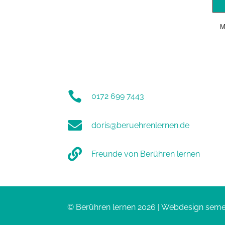
M

0172 699 7443

doris@beruehrenlernen.de

Freunde von Berühren lernen
© Berühren lernen 2026 | Webdesign
sem