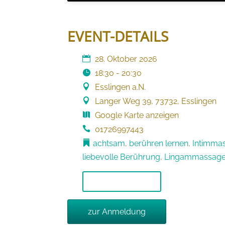
EVENT-DETAILS
28. Oktober 2026
18:30 - 20:30
Esslingen a.N.
Langer Weg 39, 73732, Esslingen
Google Karte anzeigen
01726997443
achtsam
,
berühren lernen
,
Intimma
liebevolle Berührung
,
Lingammassage
Add to Calendar
zur Anmeldung