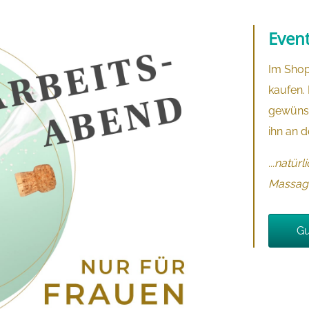
Even
Im Shop
kaufen. 
gewünsc
ihn an d
...natür
Massage
Gu