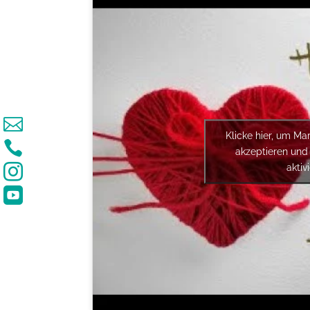

Klicke hier, um Ma

akzeptieren und 
aktiv

