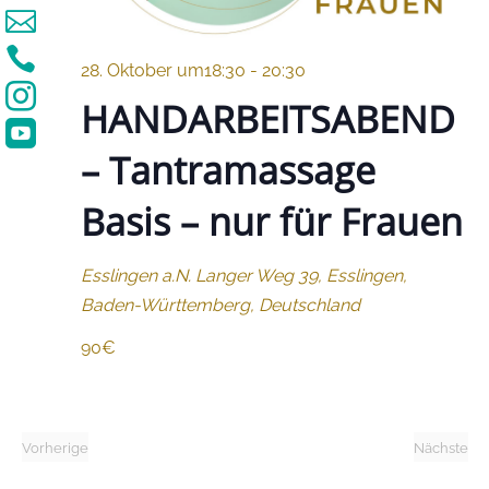


28. Oktober um18:30
-
20:30

HANDARBEITSABEND

– Tantramassage
Basis – nur für Frauen
Esslingen a.N.
Langer Weg 39, Esslingen,
Baden-Württemberg, Deutschland
90€
Heute
Vorherige
Nächste
Veranstaltungen
Verans